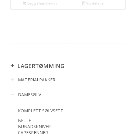
Legg i handlekurv
Vis detaljer
+
LAGERTØMMING
MATERIALPAKKER
DAMESØLV
KOMPLETT SØLVSETT
BELTE
BUNADSKNIVER
CAPESPENNER