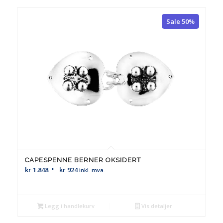
Sale 50%
CAPESPENNE BERNER OKSIDERT
kr
1.848
kr
924
inkl. mva.
Legg i handlekurv
Vis detaljer