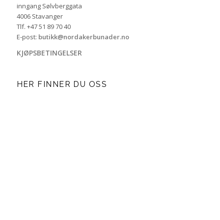
inngang Sølvberggata
4006 Stavanger
Tlf. +47 51 89 70 40
E-post:
butikk@nordakerbunader.no
KJØPSBETINGELSER
HER FINNER DU OSS