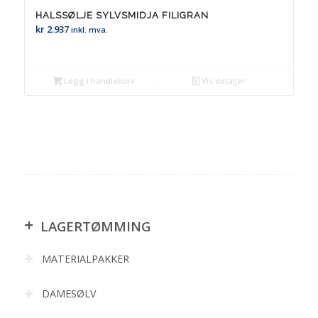
HALSSØLJE SYLVSMIDJA FILIGRAN
kr
2.937
inkl. mva.
Legg i handlekurv
Vis detaljer
+
LAGERTØMMING
MATERIALPAKKER
DAMESØLV