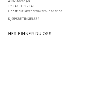
4006 Stavanger
Tlf. +47 51 89 70 40
E-post:
butikk@nordakerbunader.no
KJØPSBETINGELSER
HER FINNER DU OSS