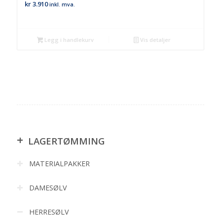
kr
3.910
inkl. mva.
Legg i handlekurv
Vis detaljer
+
LAGERTØMMING
MATERIALPAKKER
DAMESØLV
HERRESØLV