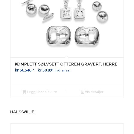
KOMPLETT SØLVSETT OTTEREN GRAVERT, HERRE
kr
56.546
kr
50.891
inkl. mva.
Legg i handlekurv
Vis detaljer
HALSSØLJE