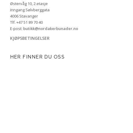
Østervåg 10, 2.etasje
inngang Sølvberggata
4006 Stavanger
Tlf. +47 51 89 70 40
E-post:
butikk@nordakerbunader.no
KJØPSBETINGELSER
HER FINNER DU OSS