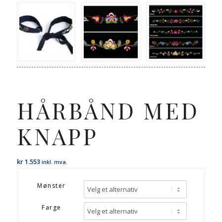
HÅRBÅND MED
KNAPP
kr
1.553
inkl. mva.
Mønster
Farge