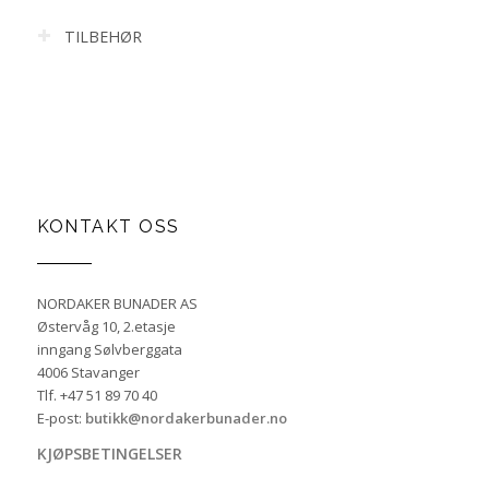
TILBEHØR
KONTAKT OSS
NORDAKER BUNADER AS
Østervåg 10, 2.etasje
inngang Sølvberggata
4006 Stavanger
Tlf. +47 51 89 70 40
E-post:
butikk@nordakerbunader.no
KJØPSBETINGELSER