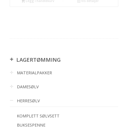
Legg i handlekurv
Vis detaljer
+
LAGERTØMMING
MATERIALPAKKER
DAMESØLV
HERRESØLV
KOMPLETT SØLVSETT
BUKSESPENNE