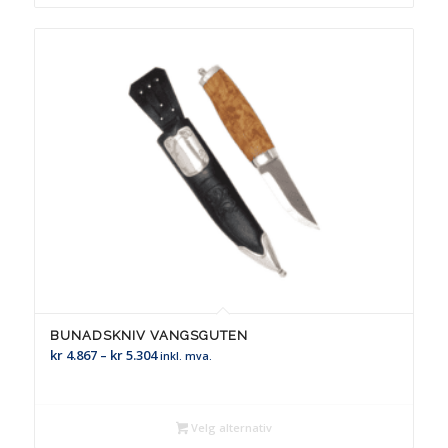
BUNADSKNIV VANGSGUTEN
Prisområde:
kr
4.867
–
kr
5.304
inkl. mva.
kr 4.867
til
kr 5.304
Velg alternativ