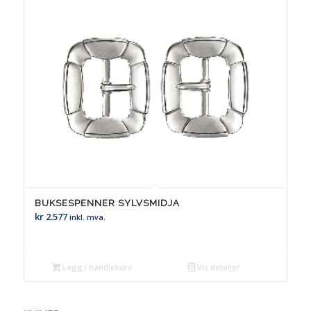
BUKSESPENNER SYLVSMIDJA
kr
2.577
inkl. mva.
Legg i handlekurv
Vis detaljer