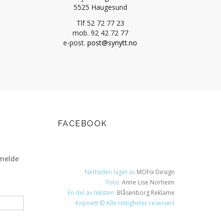
5525 Haugesund
Tlf 52 72 77 23
mob. 92 42 72 77
e-post.
post@synytt.no
FACEBOOK
melde
Nettsiden laget av
MOFix Design
Foto:
Anne Lise Norheim
En del av teksten:
Blåsenborg Reklame
Kopirett © Alle rettigheter reservert