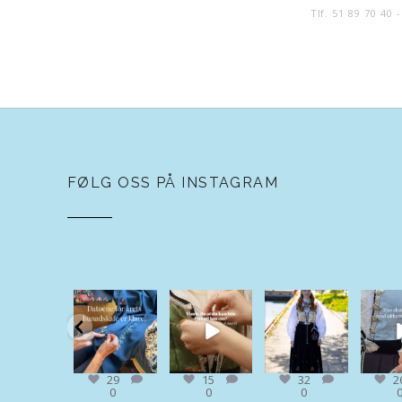
Tlf. 51 89 70 40 
FØLG OSS PÅ INSTAGRAM
nordakerbunader
nordakerbunader
nordakerbunader
nordake
Aug 6
Aug 5
Aug 4
A
29
0
15
0
32
0
26
29
15
32
2
0
0
0