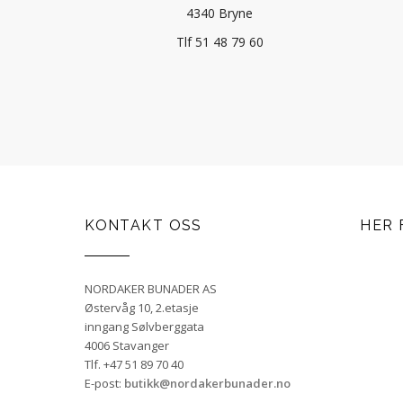
4340 Bryne
Tlf 51 48 79 60
KONTAKT OSS
HER 
NORDAKER BUNADER AS
Østervåg 10, 2.etasje
inngang Sølvberggata
4006 Stavanger
Tlf. +47 51 89 70 40
E-post:
butikk@nordakerbunader.no