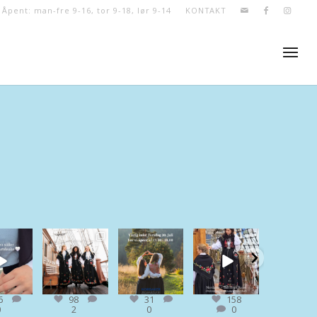
- Åpent: man-fre 9-16, tor 9-18, lør 9-14
KONTAKT
rbunader
nordakerbunader
nordakerbunader
nordakerbunader
nordakerbun
ug 2
Jul 29
Jul 28
Jul 24
Jul 
0
98
2
31
0
158
40
0
6
98
31
158
40
0
2
0
0
2