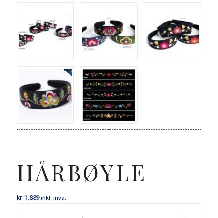
HÅRBØYLE
kr
1.889
inkl. mva.