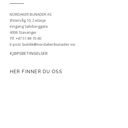
NORDAKER BUNADER AS
Østervåg 10, 2.etasje
inngang Sølvberggata
4006 Stavanger
Tlf. +47 51 89 70 40
E-post:
butikk@nordakerbunader.no
KJØPSBETINGELSER
HER FINNER DU OSS