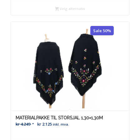
Velg alternativ
Sale 50%
MATERIALPAKKE TIL STORSJAL 1,30×1,30M
kr
4.249
kr
2.125
inkl. mva.