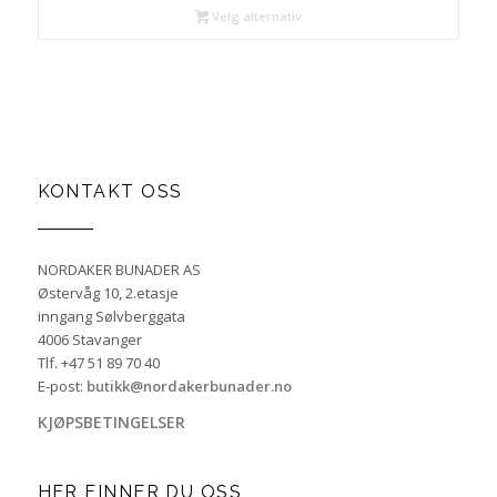
Velg alternativ
KONTAKT OSS
NORDAKER BUNADER AS
Østervåg 10, 2.etasje
inngang Sølvberggata
4006 Stavanger
Tlf. +47 51 89 70 40
E-post:
butikk@nordakerbunader.no
KJØPSBETINGELSER
HER FINNER DU OSS