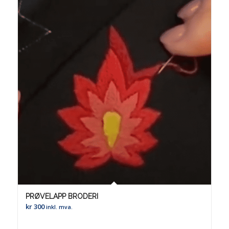
PRØVELAPP BRODERI
kr
300
inkl. mva.