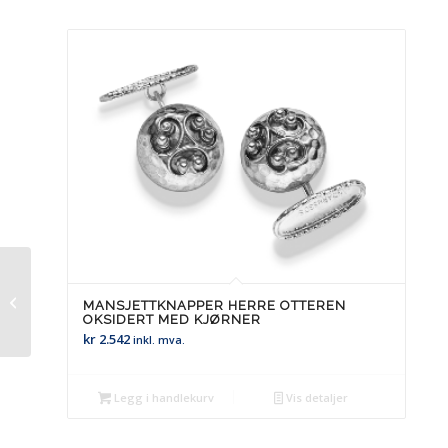
Sjalsnål Berner (barn)
MANSJETTKNAPPER HERRE OTTEREN
OKSIDERT MED KJØRNER
kr
2.542
inkl. mva.
Legg i handlekurv
Vis detaljer