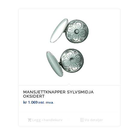
MANSJETTKNAPPER SYLVSMIDJA
OKSIDERT
kr
1.069
inkl. mva.
Legg i handlekurv
Vis detaljer