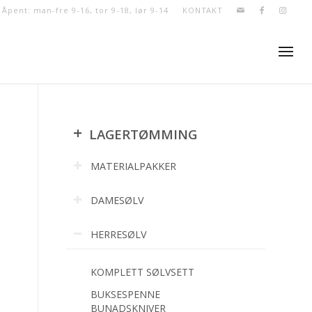
- Åpent: man-fre 9-16, tor 9-18, lør 9-14
KONTAKT
+
LAGERTØMMING
MATERIALPAKKER
DAMESØLV
HERRESØLV
KOMPLETT SØLVSETT
BUKSESPENNE
BUNADSKNIVER