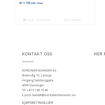
kr
1.733
inkl. mva.
Legg i handlekurv
Vis detaljer
KONTAKT OSS
HER 
NORDAKER BUNADER AS
Østervåg 10, 2.etasje
inngang Sølvberggata
4006 Stavanger
Tlf. +47 51 89 70 40
E-post:
butikk@nordakerbunader.no
KJØPSBETINGELSER