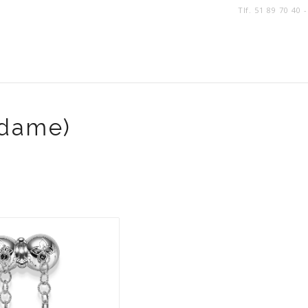
Tlf. 51 89 70 40 
dame)