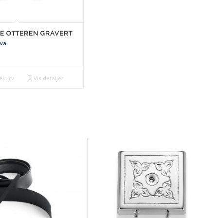
E OTTEREN GRAVERT
mva.
ekurv
Vis detaljer