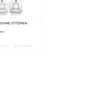
 DAME OTTEREN
mva.
lekurv
Vis detaljer