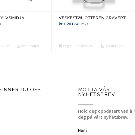
SYLVSMIDJA
VESKESTØL OTTEREN GRAVERT
kr
1.203
a.
inkl. mva.
ekurv
Vis detaljer
Legg i handlekurv
Vis detaljer
FINNER DU OSS
MOTTA VÅRT
NYHETSBREV
Hold deg oppdatert ved å 
deg på vårt nyhetsbrev.
Navn