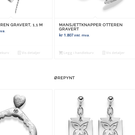
REN GRAVERT, 1,1 M
MANSJETTKNAPPER OTTEREN
GRAVERT
mva.
kr
1.807
inkl. mva.
lekurv
Vis detaljer
Legg i handlekurv
Vis detaljer
ØREPYNT