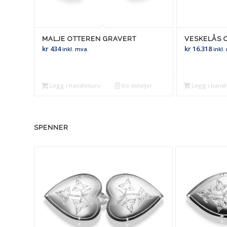
MALJE OTTEREN GRAVERT
VESKELÅS 
kr
434
kr
16.318
inkl. mva.
inkl.
Legg i handlekurv
Vis detaljer
Legg i hand
SPENNER