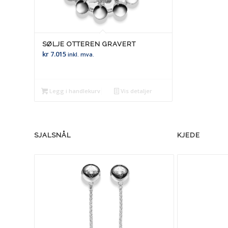
SØLJE OTTEREN GRAVERT
kr
7.015
inkl. mva.
Legg i handlekurv
Vis detaljer
SJALSNÅL
KJEDE