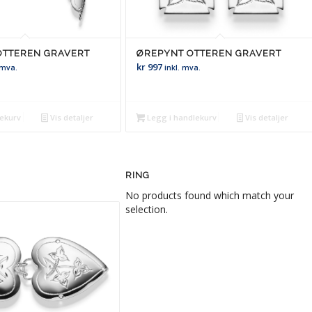
OTTEREN GRAVERT
ØREPYNT OTTEREN GRAVERT
kr
997
 mva.
inkl. mva.
lekurv
Vis detaljer
Legg i handlekurv
Vis detaljer
RING
No products found which match your
selection.