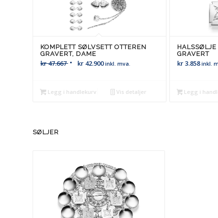
KOMPLETT SØLVSETT OTTEREN
HALSSØLJE
GRAVERT, DAME
GRAVERT
kr
47.667
kr
42.900
kr
3.858
inkl. mva.
inkl. 
Legg i handlekurv
Vis detaljer
Legg i hand
SØLJER