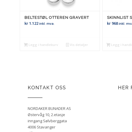
BELTESTØL OTTEREN GRAVERT
SKINNLIST 
kr
1.122
kr
968
inkl. mva.
inkl. mv
Legg i handlekurv
Vis detaljer
Legg i handl
KONTAKT OSS
HER 
NORDAKER BUNADER AS
Østervåg 10, 2.etasje
inngang Sølvberggata
4006 Stavanger