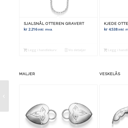
SJALSNÅL OTTEREN GRAVERT
KJEDE OTTE
kr
2.216
kr
4.538
inkl. mva.
inkl. 
Legg i handlekurv
Vis detaljer
Legg i hand
MALJER
VESKELÅS
Otteren Oksidert
(dame)