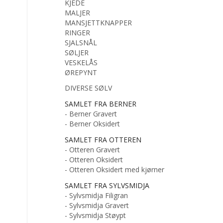
KJEDE
MALJER
MANSJETTKNAPPER
RINGER
SJALSNÅL
SØLJER
VESKELÅS
ØREPYNT
DIVERSE SØLV
SAMLET FRA BERNER
- Berner Gravert
- Berner Oksidert
SAMLET FRA OTTEREN
- Otteren Gravert
- Otteren Oksidert
- Otteren Oksidert med kjørner
SAMLET FRA SYLVSMIDJA
- Sylvsmidja Filigran
- Sylvsmidja Gravert
- Sylvsmidja Støypt