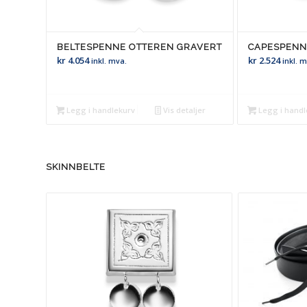
BELTESPENNE OTTEREN GRAVERT
CAPESPENN
kr
4.054
kr
2.524
inkl. mva.
inkl. 
Legg i handlekurv
Vis detaljer
Legg i handl
SKINNBELTE