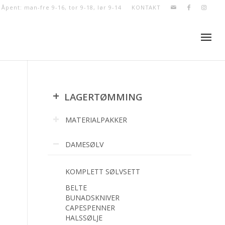
- Åpent: man-fre 9-16, tor 9-18, lør 9-14
KONTAKT
+
LAGERTØMMING
MATERIALPAKKER
DAMESØLV
KOMPLETT SØLVSETT
BELTE
BUNADSKNIVER
CAPESPENNER
HALSSØLJE