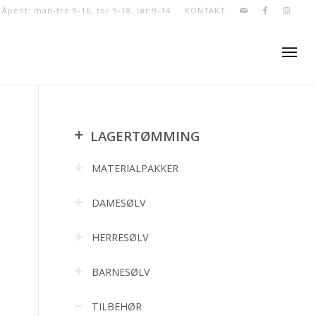
- Åpent: man-fre 9-16, tor 9-18, lør 9-14
KONTAKT
+
LAGERTØMMING
MATERIALPAKKER
DAMESØLV
HERRESØLV
BARNESØLV
TILBEHØR