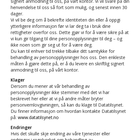
signert anmodning til oss, på vårt kontor. Vi vil svare på din
henvendelse til oss så fort som mulig, og senest innen 30
dager.
Vi vil be deg om å bekrefte identiteten din eller å oppgi
ytterligere informasjon før vi lar deg ta i bruk dine
rettigheter overfor oss. Dette gjør vi for å være sikre på at
vi kun gir tilgang til dine personopplysninger til deg – og
ikke noen som gir seg ut for å være deg.
Du kan til enhver tid trekke tilbake ditt samtykke for
behandling av personopplysninger hos oss. Den enkleste
måten å gjøre dette på, er å du levere en skriftlig signert
anmodning til oss, på vårt kontor.
Klager
Dersom du mener at vår behandling av
personopplysninger ikke stemmer med det vi har
beskrevet her eller at vi på andre måter bryter
personvernlovgivningen, så kan du klage til Datatilsynet.
Du finner informasjon om hvordan kontakte Datatilsynet
på:
www.datatilsynet.no
Endringer
Hvis det skulle skje endring av våre tjenester eller
endringer i regelverket om behandling av