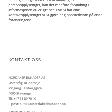
personopplysninger, kan det medføre forandring i
informasjonen du er gitt her. Hvis vi har dine
kontaktopplysninger vil vi gjøre deg oppmerksom på disse
forandringene.
KONTAKT OSS
NORDAKER BUNADER AS
Østervåg 10, 2.etasje
inngang Sølvberggata
4006 Stavanger
Tlf. +47 51 89 70 40
E-post:
butikk@nordakerbunader.no
KJØPSBETINGELSER