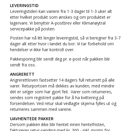
LEVERINGSTID
Leveringstiden kan variere fra 1-3 dager til 1-3 uker alt
etter hvilket produkt som ønskes og om produktet er
lagervare. Vi benytter A-postbrev eller Klimanøytral
servicepakke på posten.
Posten har nå litt lenger leveringstid, så vi beregner fra 3-7
dager alt etter hvor i landet du bor. Vi tar forbehold om
hendelser vi ikke har kontroll over.
Pakkesporing blir sendt deg pr. e-post når pakken blir
sendt fra oss.
ANGRERETT
Angrerettloven fastsetter 14 dagers full returrett på alle
varer. Returportoen må dekkes av kunden, med mindre
det er selger som har gjort feil. Varer som returneres,
sendes som registrert pakke for å ha kvittering på
forsendelsen. Ved retur skal vedlagte skjema fylles ut og
returneres sammen med varene.
UAVHENTEDE PAKKER
Dersom pakken ikke blir hentet innen hentefristen,
faktureres retur-sending med kr. 300,- inkl. moms for