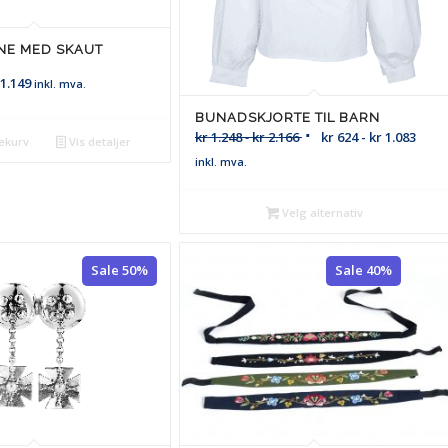
NE MED SKAUT
1.149
inkl. mva.
BUNADSKJORTE TIL BARN
kr
1.248
-
kr
2.166
kr
624
-
kr
1.083
ekurv
Vis detaljer
inkl. mva.
Velg alternativ
Sale 50%
Sale 40%