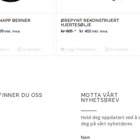
NAPP BERNER
ØREPYNT REKONSTRUERT
HJERTESØLJE
99
kr
805
kr
403
inkl. mva.
inkl. mva.
ekurv
Vis detaljer
Legg i handlekurv
Vis detaljer
FINNER DU OSS
MOTTA VÅRT
NYHETSBREV
Hold deg oppdatert ved å 
deg på vårt nyhetsbrev.
Navn