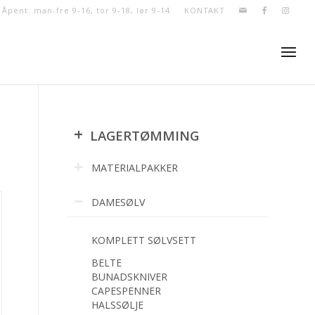
- Åpent: man-fre 9-16, tor 9-18, lør 9-14
KONTAKT
+
LAGERTØMMING
MATERIALPAKKER
DAMESØLV
KOMPLETT SØLVSETT
BELTE
BUNADSKNIVER
CAPESPENNER
HALSSØLJE