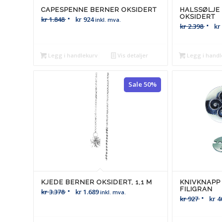
CAPESPENNE BERNER OKSIDERT
HALSSØLJE
OKSIDERT
kr
1.848
kr
924
inkl. mva.
kr
2.398
kr
Legg i handlekurv
Vis detaljer
Legg i handl
Sale 50%
KJEDE BERNER OKSIDERT, 1,1 M
KNIVKNAPP
FILIGRAN
kr
3.378
kr
1.689
inkl. mva.
kr
927
kr
4