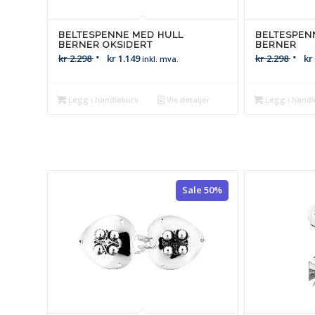
BELTESPENNE MED HULL
BELTESPEN
BERNER OKSIDERT
BERNER
kr
2.298
kr
1.149
kr
2.298
kr
inkl. mva.
Legg i handlekurv
Vis detaljer
Legg i handl
Sale 50%