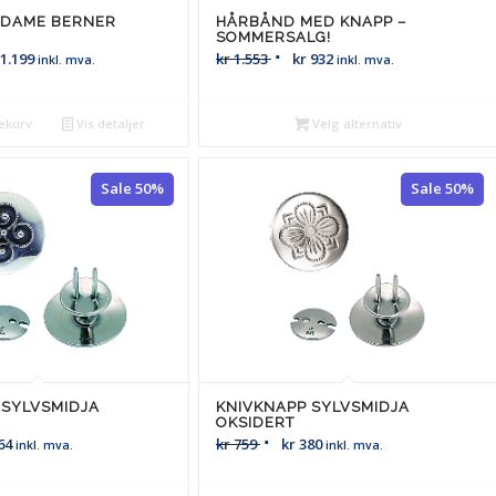
 DAME BERNER
HÅRBÅND MED KNAPP –
SOMMERSALG!
1.199
kr
1.553
kr
932
inkl. mva.
inkl. mva.
ekurv
Vis detaljer
Velg alternativ
Sale 50%
Sale 50%
 SYLVSMIDJA
KNIVKNAPP SYLVSMIDJA
OKSIDERT
64
kr
759
kr
380
inkl. mva.
inkl. mva.