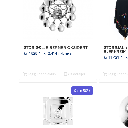
STOR SØLJE BERNER OKSIDERT
STORSJAL 1
BJERKREIM
kr
4.828
kr
2.414
inkl. mva.
kr
11.421
k
Legg i handlekurv
Vis detaljer
Legg i handl
Sale 50%