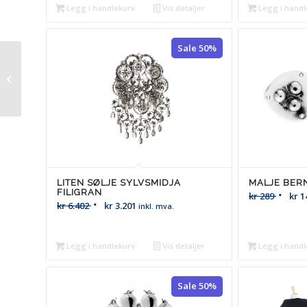
Legg i handlekurv
Vis detaljer
Legg i handl
Sale 50%
Samlet fra Otteren
(dame)
LITEN SØLJE SYLVSMIDJA
MALJE BER
FILIGRAN
kr
289
kr
1
kr
6.402
kr
3.201
inkl. mva.
Legg i handlekurv
Vis detaljer
Legg i handl
Sale 50%