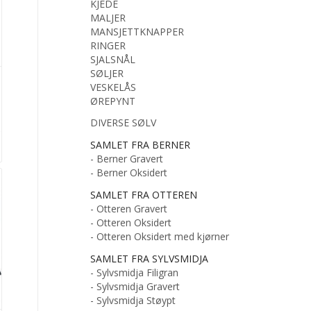
KJEDE
MALJER
MANSJETTKNAPPER
RINGER
SJALSNÅL
SØLJER
VESKELÅS
ØREPYNT
DIVERSE SØLV
SAMLET FRA BERNER
- Berner Gravert
- Berner Oksidert
SAMLET FRA OTTEREN
- Otteren Gravert
- Otteren Oksidert
- Otteren Oksidert med kjørner
SAMLET FRA SYLVSMIDJA
- Sylvsmidja Filigran
- Sylvsmidja Gravert
- Sylvsmidja Støypt