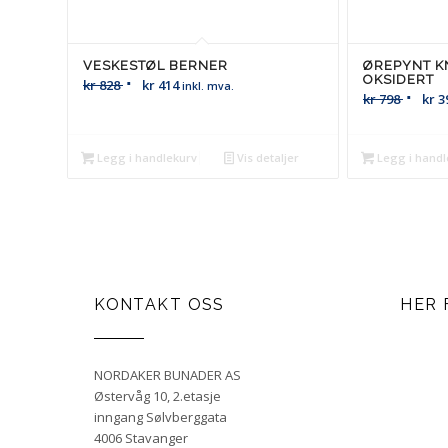
VESKESTØL BERNER
ØREPYNT K
OKSIDERT
kr
828
kr
414
inkl. mva.
kr
798
kr
3
Legg i handlekurv
Vis detaljer
Legg i handl
KONTAKT OSS
HER 
NORDAKER BUNADER AS
Østervåg 10, 2.etasje
inngang Sølvberggata
4006 Stavanger