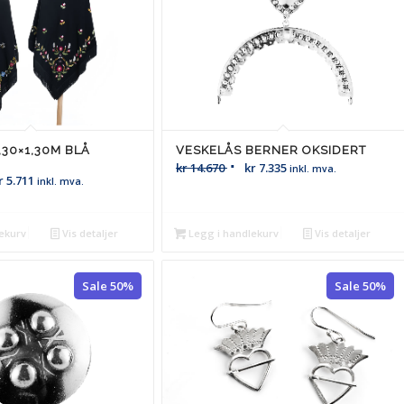
,30×1,30M BLÅ
VESKELÅS BERNER OKSIDERT
kr
14.670
kr
7.335
inkl. mva.
r
5.711
inkl. mva.
ekurv
Vis detaljer
Legg i handlekurv
Vis detaljer
Sale 50%
Sale 50%