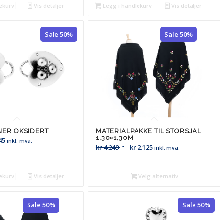
ekurv
Vis detaljer
Legg i handlekurv
Vis detaljer
Sale 50%
Sale 50%
NER OKSIDERT
MATERIALPAKKE TIL STORSJAL
1,30×1,30M
45
inkl. mva.
kr
4.249
kr
2.125
inkl. mva.
ekurv
Vis detaljer
Velg alternativ
Sale 50%
Sale 50%