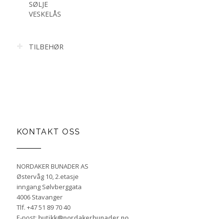
SØLJE
VESKELÅS
TILBEHØR
KONTAKT OSS
NORDAKER BUNADER AS
Østervåg 10, 2.etasje
inngang Sølvberggata
4006 Stavanger
Tlf. +47 51 89 70 40
E-post:
butikk@nordakerbunader.no