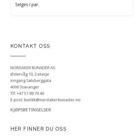
Selges i par.
KONTAKT OSS
NORDAKER BUNADER AS
Østervåg 10, 2.etasje
inngang Sølvberggata
4006 Stavanger
Tlf. +47 51 89 70 40
E-post:
butikk@nordakerbunader.no
KJØPSBETINGELSER
HER FINNER DU OSS