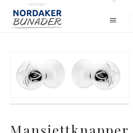
14
KONTAKT
Mansjettknapper