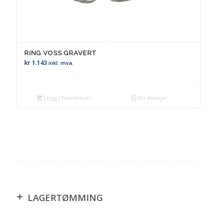
RING VOSS GRAVERT
kr
1.143
inkl. mva.
Legg i handlekurv
Vis detaljer
+
LAGERTØMMING