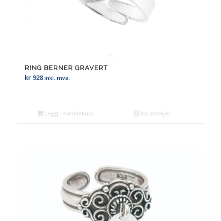
RING BERNER GRAVERT
kr
928
inkl. mva.
Legg i handlekurv
Vis detaljer