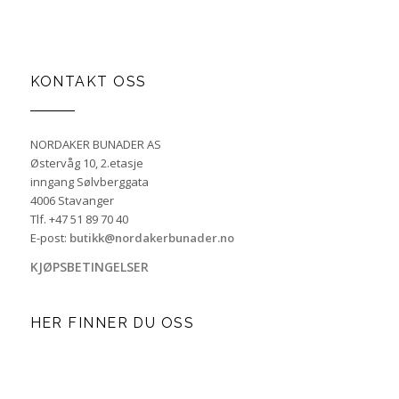
KONTAKT OSS
NORDAKER BUNADER AS
Østervåg 10, 2.etasje
inngang Sølvberggata
4006 Stavanger
Tlf. +47 51 89 70 40
E-post:
butikk@nordakerbunader.no
KJØPSBETINGELSER
HER FINNER DU OSS