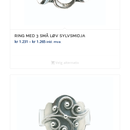
RING MED 3 SMÅ LØV SYLVSMIDJA
Prisområde:
kr
1.231
–
kr
1.265
inkl. mva.
kr 1.231
til
kr 1.265
Velg alternativ