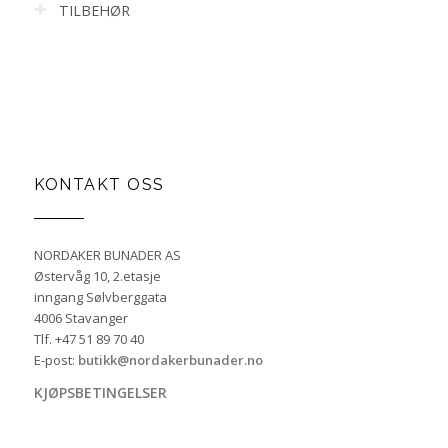
TILBEHØR
KONTAKT OSS
NORDAKER BUNADER AS
Østervåg 10, 2.etasje
inngang Sølvberggata
4006 Stavanger
Tlf. +47 51 89 70 40
E-post:
butikk@nordakerbunader.no
KJØPSBETINGELSER