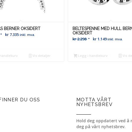
S BERNER OKSIDERT
BELTESPENNE MED HULL BER
OKSIDERT
kr
7.335
inkl. mva.
kr
2.298
kr
1.149
inkl. mva.
handlekurv
Vis detaljer
Legg i handlekurv
Vis de
FINNER DU OSS
MOTTA VÅRT
NYHETSBREV
Hold deg oppdatert ved å 
deg på vårt nyhetsbrev.