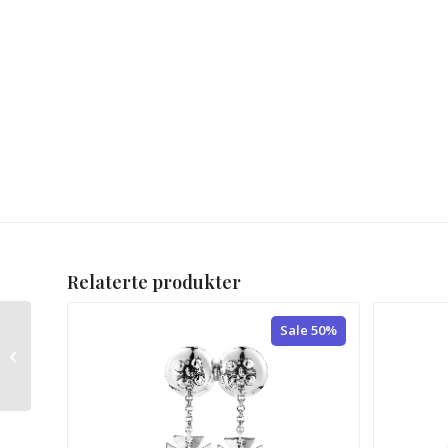
Relaterte produkter
Sale 50%
Halssølje Barn
Sylvsmidja