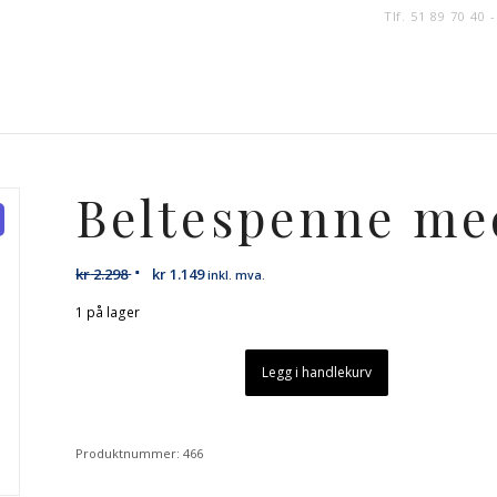
Tlf. 51 89 70 40 
Beltespenne me
kr
2.298
kr
1.149
inkl. mva.
1 på lager
Legg i handlekurv
Produktnummer:
466