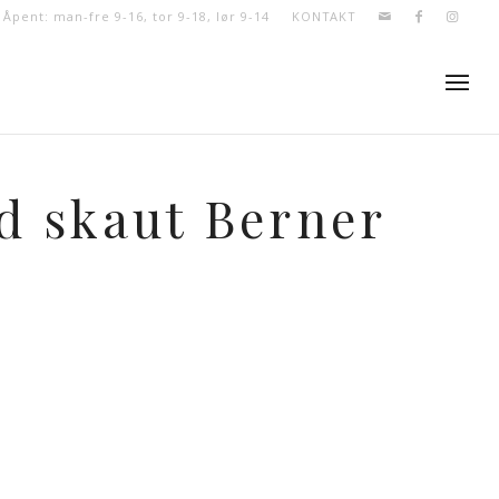
- Åpent: man-fre 9-16, tor 9-18, lør 9-14
KONTAKT
d skaut Berner