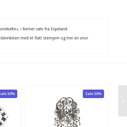
nebelte», i Berner sølv fra Espeland.
skinnlisten med et flatt stemjern og trer en snor
Sale 50%
Sale 50%