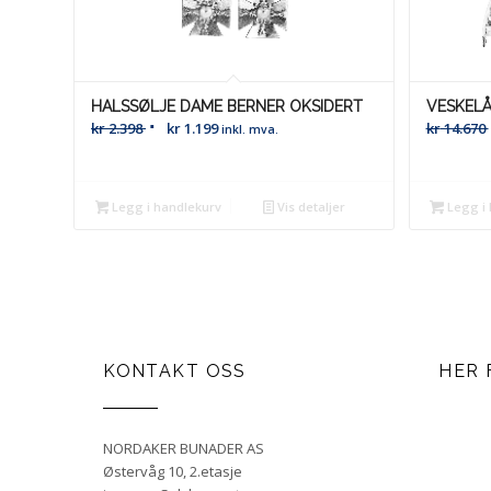
HALSSØLJE DAME BERNER OKSIDERT
VESKELÅ
kr
2.398
kr
1.199
kr
14.670
inkl. mva.
Legg i handlekurv
Vis detaljer
Legg i 
KONTAKT OSS
HER 
NORDAKER BUNADER AS
Østervåg 10, 2.etasje