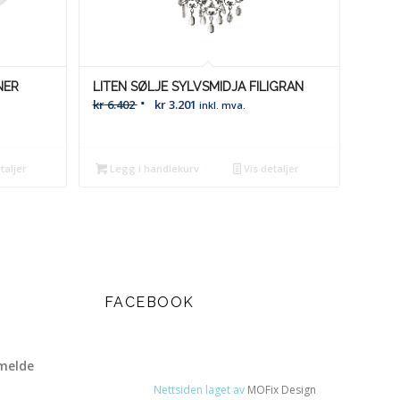
NER
LITEN SØLJE SYLVSMIDJA FILIGRAN
kr
6.402
kr
3.201
inkl. mva.
taljer
Legg i handlekurv
Vis detaljer
FACEBOOK
melde
Nettsiden laget av
MOFix Design