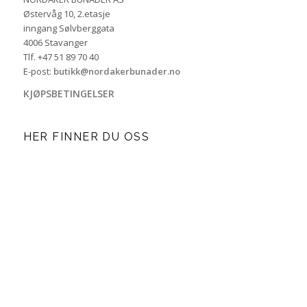
Østervåg 10, 2.etasje
inngang Sølvberggata
4006 Stavanger
Tlf. +47 51 89 70 40
E-post:
butikk@nordakerbunader.no
KJØPSBETINGELSER
HER FINNER DU OSS