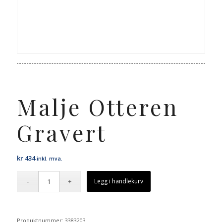
Malje Otteren
Gravert
kr
434
inkl. mva.
Legg i handlekurv
Produktnummer:
3383203