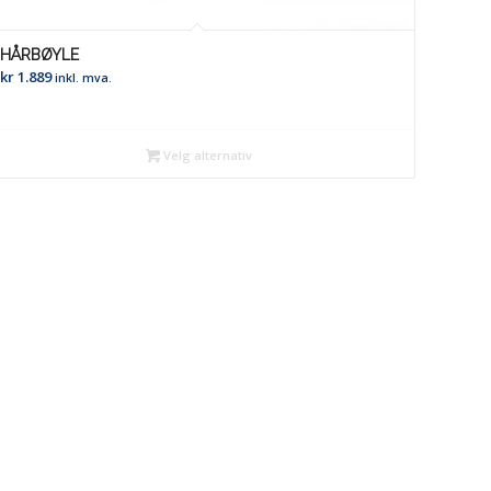
HÅRBØYLE
kr
1.889
inkl. mva.
Velg alternativ