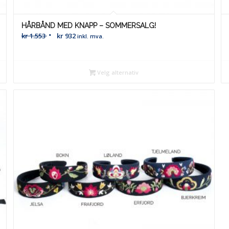
HÅRBÅND MED KNAPP – SOMMERSALG!
kr
1.553
kr
932
inkl. mva.
Velg alternativ