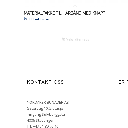
MATERIALPAKKE TIL HÅRBÅND MED KNAPP
kr
333
inkl. mva.
Velg alternativ
KONTAKT OSS
HER 
NORDAKER BUNADER AS
Østervåg 10, 2.etasje
inngang Sølvberggata
4006 Stavanger
Tlf. +47 51 89 70 40