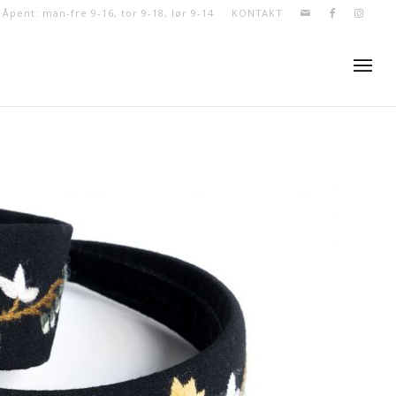
- Åpent: man-fre 9-16, tor 9-18, lør 9-14
KONTAKT