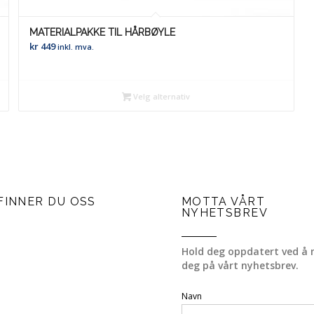
MATERIALPAKKE TIL HÅRBØYLE
kr
449
inkl. mva.
Velg alternativ
FINNER DU OSS
MOTTA VÅRT
NYHETSBREV
Hold deg oppdatert ved å 
deg på vårt nyhetsbrev.
Navn