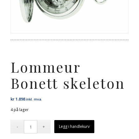
Lommeur
Bonett skeleton
kr
1.898
inkl. mva.
4 på lager
Legg i handlekurv