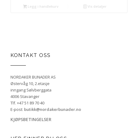
Legg i handlekurv
Vis detaljer
KONTAKT OSS
NORDAKER BUNADER AS
Østervåg 10, 2.etasje
inngang Sølvberggata
4006 Stavanger
Tlf. +47 51 89 70 40
E-post:
butikk@nordakerbunader.no
KJØPSBETINGELSER