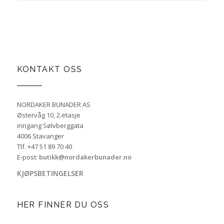
KONTAKT OSS
NORDAKER BUNADER AS
Østervåg 10, 2.etasje
inngang Sølvberggata
4006 Stavanger
Tlf. +47 51 89 70 40
E-post:
butikk@nordakerbunader.no
KJØPSBETINGELSER
HER FINNER DU OSS