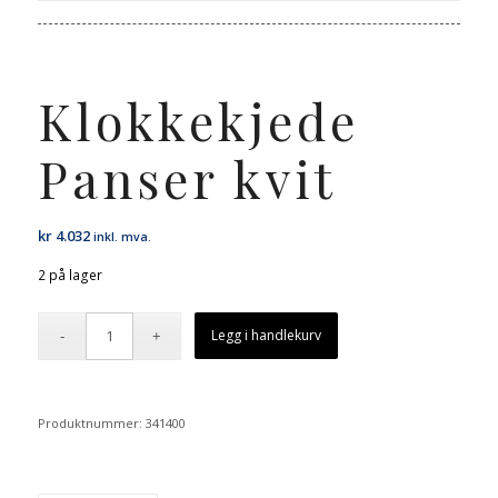
Klokkekjede
Panser kvit
kr
4.032
inkl. mva.
2 på lager
Legg i handlekurv
Produktnummer:
341400