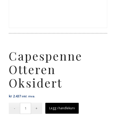
Capespenne
Otteren
Oksidert
kr
2.437
inkl. mva.
Legg i handlekurv