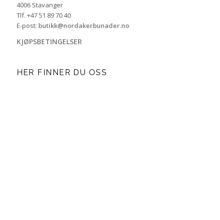
4006 Stavanger
Tlf. +47 51 89 70 40
E-post:
butikk@nordakerbunader.no
KJØPSBETINGELSER
HER FINNER DU OSS