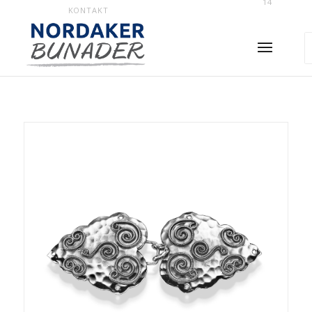
14
KONTAKT