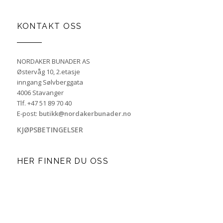
KONTAKT OSS
NORDAKER BUNADER AS
Østervåg 10, 2.etasje
inngang Sølvberggata
4006 Stavanger
Tlf. +47 51 89 70 40
E-post:
butikk@nordakerbunader.no
KJØPSBETINGELSER
HER FINNER DU OSS