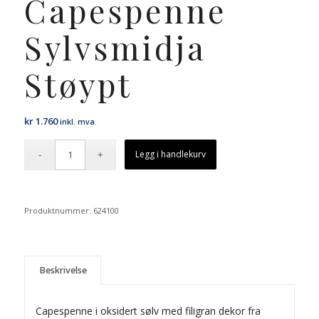
Capespenne
Sylvsmidja
Støypt
kr
1.760
inkl. mva.
Legg i handlekurv
Produktnummer:
624100
Beskrivelse
Capespenne i oksidert sølv med filigran dekor fra