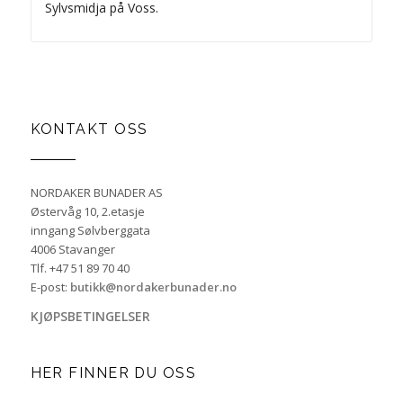
Sylvsmidja på Voss.
KONTAKT OSS
NORDAKER BUNADER AS
Østervåg 10, 2.etasje
inngang Sølvberggata
4006 Stavanger
Tlf. +47 51 89 70 40
E-post:
butikk@nordakerbunader.no
KJØPSBETINGELSER
HER FINNER DU OSS