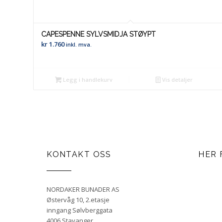
CAPESPENNE SYLVSMIDJA STØYPT
kr
1.760
inkl. mva.
Legg i handlekurv
Vis detaljer
KONTAKT OSS
HER 
NORDAKER BUNADER AS
Østervåg 10, 2.etasje
inngang Sølvberggata
4006 Stavanger