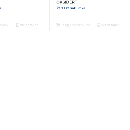
OKSIDERT
kr
1.069
a.
inkl. mva.
ekurv
Vis detaljer
Legg i handlekurv
Vis detaljer