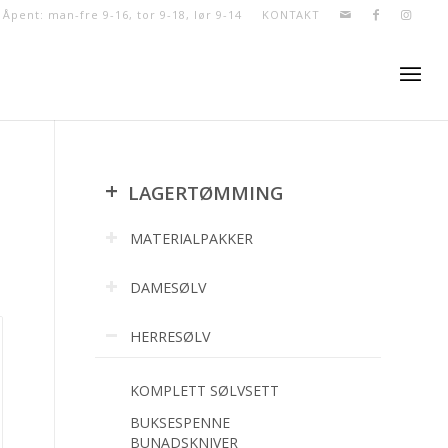
- Åpent: man-fre 9-16, tor 9-18, lør 9-14
KONTAKT
+
LAGERTØMMING
MATERIALPAKKER
DAMESØLV
HERRESØLV
KOMPLETT SØLVSETT
BUKSESPENNE
BUNADSKNIVER