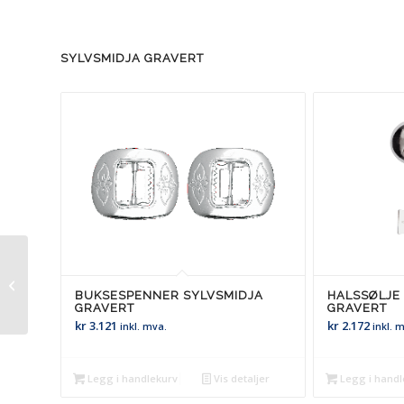
SYLVSMIDJA GRAVERT
Samlet fra Berner
(herre)
BUKSESPENNER SYLVSMIDJA
HALSSØLJE
GRAVERT
GRAVERT
kr
3.121
kr
2.172
inkl. mva.
inkl. 
Legg i handlekurv
Vis detaljer
Legg i handl