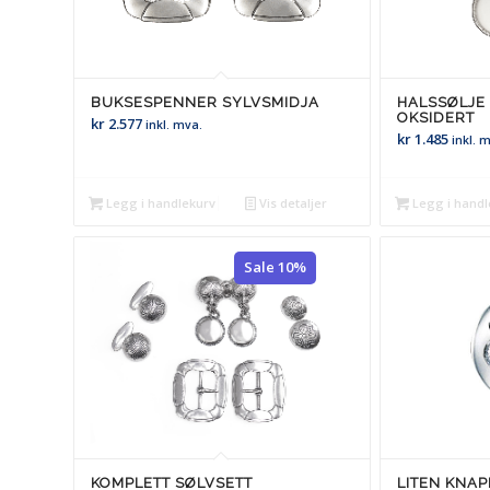
BUKSESPENNER SYLVSMIDJA
HALSSØLJE
OKSIDERT
kr
2.577
inkl. mva.
kr
1.485
inkl. 
Legg i handlekurv
Vis detaljer
Legg i handl
Sale 10%
KOMPLETT SØLVSETT
LITEN KNAP