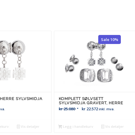
Sale 10%
 HERRE SYLVSMIDJA
KOMPLETT SØLVSETT
SYLVSMIDJA GRAVERT, HERRE
kr
25.080
kr
22.572
mva.
inkl. mva.
ekurv
Vis detaljer
Legg i handlekurv
Vis detaljer