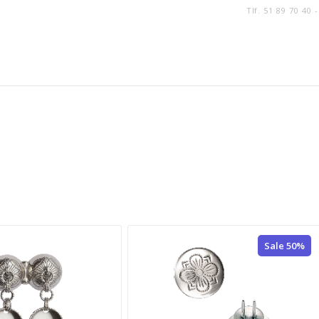
Tlf. 51 89 70 40 
Sale 50%