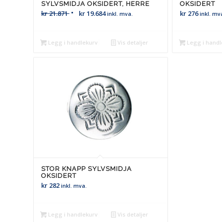
SYLVSMIDJA OKSIDERT, HERRE
OKSIDERT
kr
21.871
kr
19.684
kr
276
inkl. mva.
inkl. mv
Legg i handlekurv
Vis detaljer
Legg i handl
STOR KNAPP SYLVSMIDJA
OKSIDERT
kr
282
inkl. mva.
Legg i handlekurv
Vis detaljer