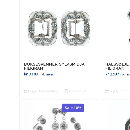
BUKSESPENNER SYLVSMIDJA
HALSSØLJE
FILIGRAN
FILIGRAN
kr
3.103
kr
2.937
inkl. mva.
inkl. 
Legg i handlekurv
Vis detaljer
Legg i handl
Sale 10%