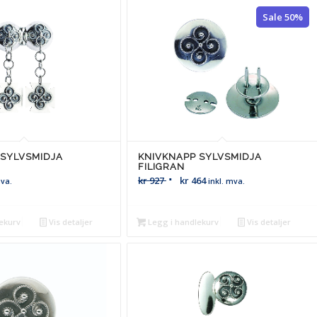
Sale 50%
 SYLVSMIDJA
KNIVKNAPP SYLVSMIDJA
FILIGRAN
kr
927
kr
464
mva.
inkl. mva.
ekurv
Vis detaljer
Legg i handlekurv
Vis detaljer