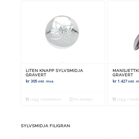
LITEN KNAPP SYLVSMIDJA
MANSJETTK
GRAVERT
GRAVERT
kr
305
kr
1.427
inkl. mva.
inkl. 
Legg i handlekurv
Vis detaljer
Legg i handl
SYLVSMIDJA FILIGRAN