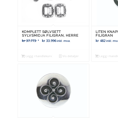
KOMPLETT SØLVSETT
LITEN KNAP
SYLVSMIDJA FILIGRAN, HERRE
FILIGRAN
kr
37.773
kr
33.996
kr
482
inkl. mva.
inkl. mv
Legg i handlekurv
Vis detaljer
Legg i handl