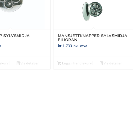
P SYLVSMIDJA
MANSJETTKNAPPER SYLVSMIDJA
FILIGRAN
kr
1.733
a.
inkl. mva.
ekurv
Vis detaljer
Legg i handlekurv
Vis detaljer