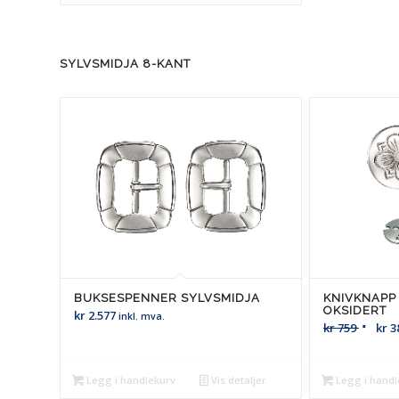
SYLVSMIDJA 8-KANT
BUKSESPENNER SYLVSMIDJA
KNIVKNAPP
OKSIDERT
kr
2.577
inkl. mva.
kr
759
kr
3
Legg i handlekurv
Vis detaljer
Legg i handl