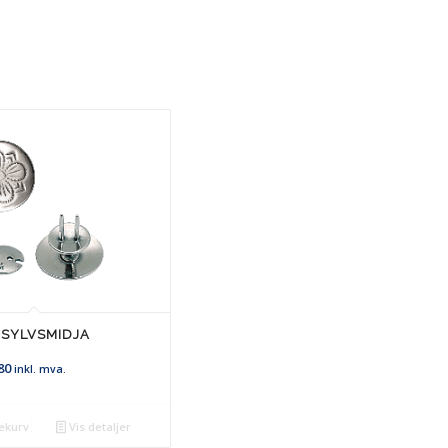
 SYLVSMIDJA
80
inkl. mva.
ekurv
Vis detaljer