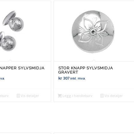
NAPPER SYLVSMIDJA
STOR KNAPP SYLVSMIDJA
GRAVERT
kr
307
mva.
inkl. mva.
ekurv
Vis detaljer
Legg i handlekurv
Vis detaljer