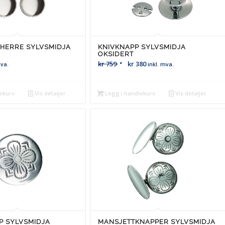
 HERRE SYLVSMIDJA
KNIVKNAPP SYLVSMIDJA
OKSIDERT
kr
759
kr
380
mva.
inkl. mva.
ekurv
Vis detaljer
Legg i handlekurv
Vis detaljer
P SYLVSMIDJA
MANSJETTKNAPPER SYLVSMIDJA