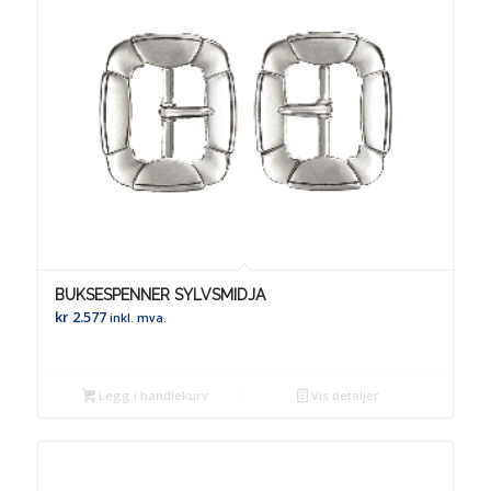
BUKSESPENNER SYLVSMIDJA
kr
2.577
inkl. mva.
Legg i handlekurv
Vis detaljer