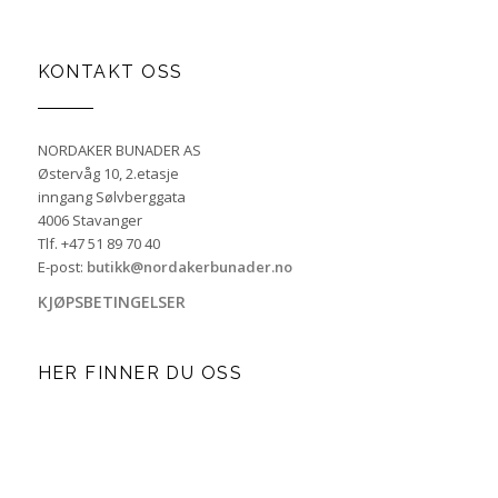
KONTAKT OSS
NORDAKER BUNADER AS
Østervåg 10, 2.etasje
inngang Sølvberggata
4006 Stavanger
Tlf. +47 51 89 70 40
E-post:
butikk@nordakerbunader.no
KJØPSBETINGELSER
HER FINNER DU OSS