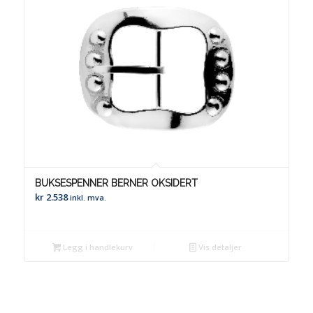
BUKSESPENNER BERNER OKSIDERT
kr
2.538
inkl. mva.
Legg i handlekurv
Vis detaljer