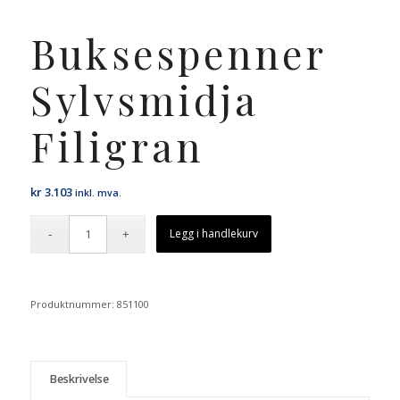
Buksespenner
Sylvsmidja
Filigran
kr
3.103
inkl. mva.
Legg i handlekurv
Produktnummer:
851100
Beskrivelse