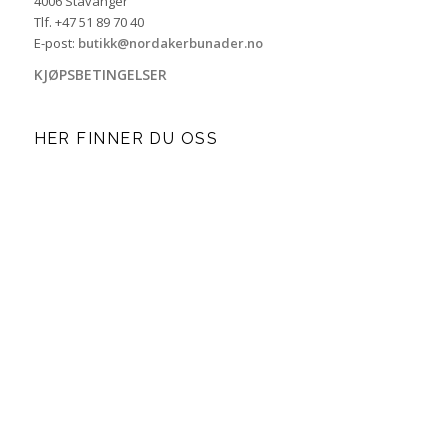
4006 Stavanger
Tlf. +47 51 89 70 40
E-post:
butikk@nordakerbunader.no
KJØPSBETINGELSER
HER FINNER DU OSS