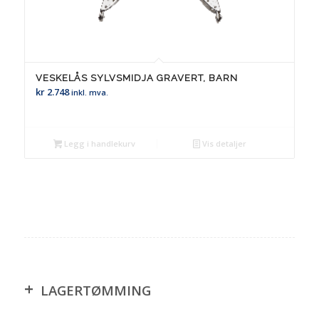
VESKELÅS SYLVSMIDJA GRAVERT, BARN
kr
2.748
inkl. mva.
Legg i handlekurv
Vis detaljer
+
LAGERTØMMING