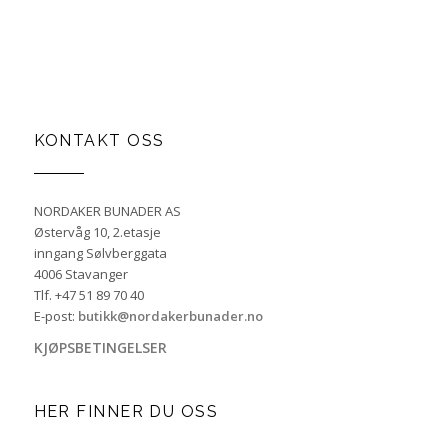
KONTAKT OSS
NORDAKER BUNADER AS
Østervåg 10, 2.etasje
inngang Sølvberggata
4006 Stavanger
Tlf. +47 51 89 70 40
E-post:
butikk@nordakerbunader.no
KJØPSBETINGELSER
HER FINNER DU OSS