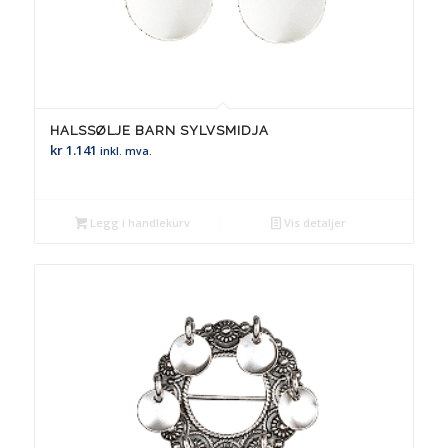
HALSSØLJE BARN SYLVSMIDJA
kr
1.141
inkl. mva.
Legg i handlekurv
Vis detaljer