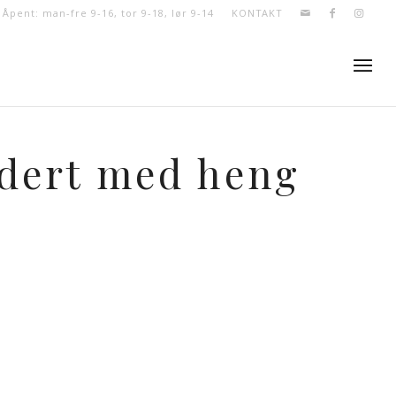
- Åpent: man-fre 9-16, tor 9-18, lør 9-14
KONTAKT
idert med heng