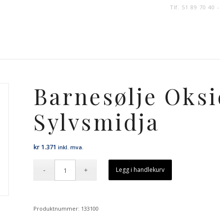
Tlf. 51 89 70 40 
Barnesølje Oks
Sylvsmidja
kr
1.371
inkl. mva.
Legg i handlekurv
Produktnummer:
133100