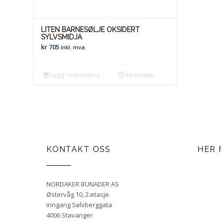
LITEN BARNESØLJE OKSIDERT
SYLVSMIDJA
kr
705
inkl. mva.
Legg i handlekurv
Vis detaljer
KONTAKT OSS
HER 
NORDAKER BUNADER AS
Østervåg 10, 2.etasje
inngang Sølvberggata
4006 Stavanger