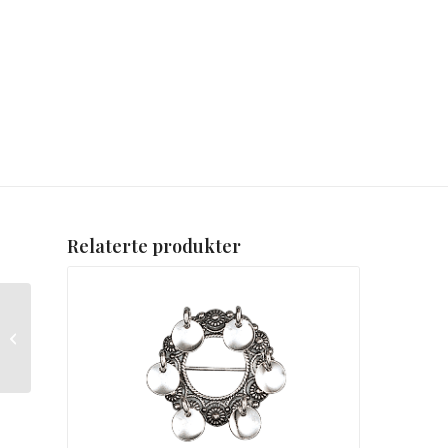
Relaterte produkter
Beltespenne Berner
Oksidert til skinnbelte