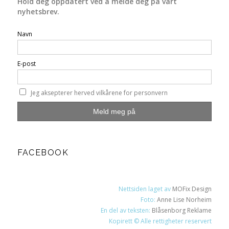
Hold deg oppdatert ved å melde deg på vårt
nyhetsbrev.
Navn
E-post
Jeg aksepterer herved vilkårene for personvern
FACEBOOK
Nettsiden laget av
MOFix Design
Foto:
Anne Lise Norheim
En del av teksten:
Blåsenborg Reklame
Kopirett © Alle rettigheter reservert