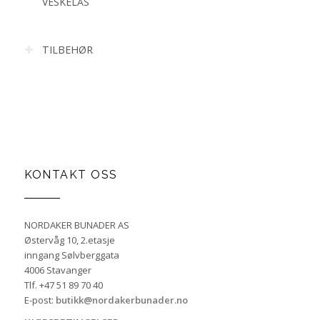
VESKELÅS
TILBEHØR
KONTAKT OSS
NORDAKER BUNADER AS
Østervåg 10, 2.etasje
inngang Sølvberggata
4006 Stavanger
Tlf. +47 51 89 70 40
E-post:
butikk@nordakerbunader.no