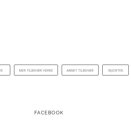
ER
MER TILBEHØR HERRE
ANNET TILBEHØR
SKJORTER
FACEBOOK