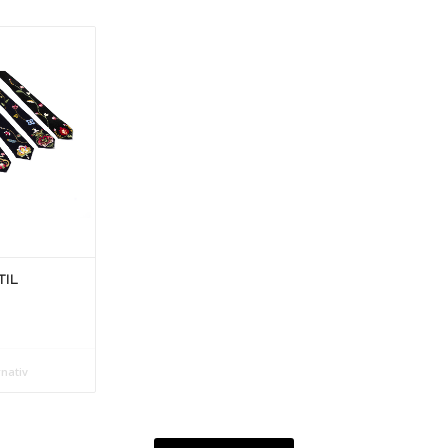
TIL
nativ