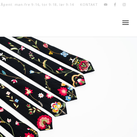
- Åpent: man-fre 9-16, tor 9-18, lør 9-14
KONTAKT