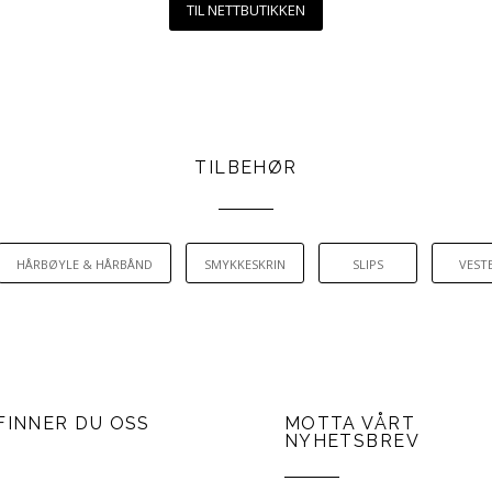
TIL NETTBUTIKKEN
TILBEHØR
HÅRBØYLE & HÅRBÅND
SMYKKESKRIN
SLIPS
VEST
FINNER DU OSS
MOTTA VÅRT
NYHETSBREV