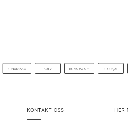
BUNADSSKO
SØLV
BUNADSCAPE
STORSJAL
KONTAKT OSS
HER 