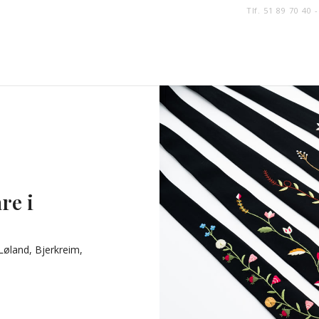
Tlf. 51 89 70 40 
re i
 Løland, Bjerkreim,