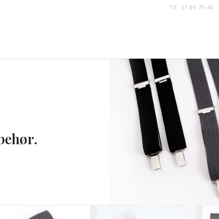
Tlf. 51 89 70 40 
lbehør.