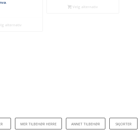
 mva.
til
Velg alternativ
kr 2.635
lg alternativ
ER
MER TILBEHØR HERRE
ANNET TILBEHØR
SKJORTER