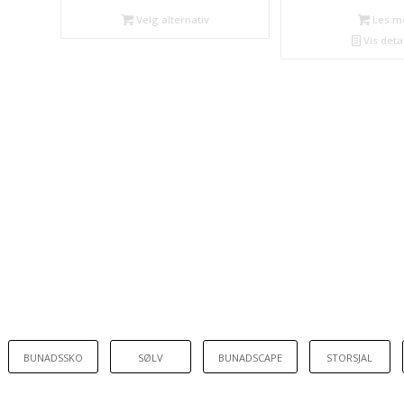
Velg alternativ
Les m
Vis deta
BUNADSSKO
SØLV
BUNADSCAPE
STORSJAL