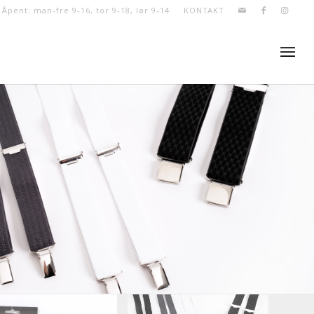
- Åpent: man-fre 9-16, tor 9-18, lør 9-14
KONTAKT