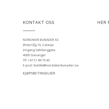
KONTAKT OSS
HER 
NORDAKER BUNADER AS
Østervåg 10, 2.etasje
inngang Sølvberggata
4006 Stavanger
Tlf. +47 51 89 70 40
E-post:
butikk@nordakerbunader.no
KJØPSBETINGELSER