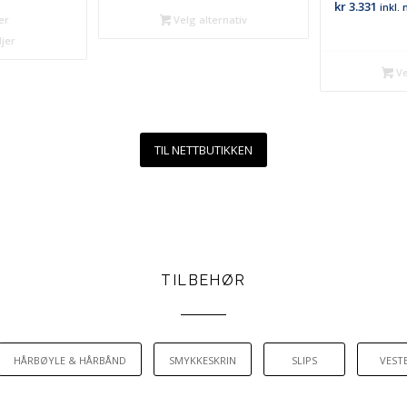
kr
3.331
inkl.
kr 825
er
Velg alternativ
ljer
Ve
TIL NETTBUTIKKEN
TILBEHØR
HÅRBØYLE & HÅRBÅND
SMYKKESKRIN
SLIPS
VEST