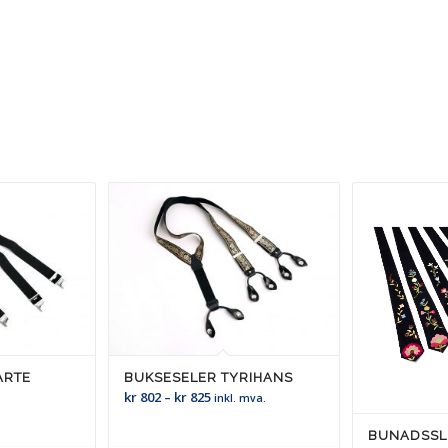
ARTE
BUKSESELER TYRIHANS
Prisområde:
kr
802
–
kr
825
inkl. mva.
kr 802
BUNADSSL
til