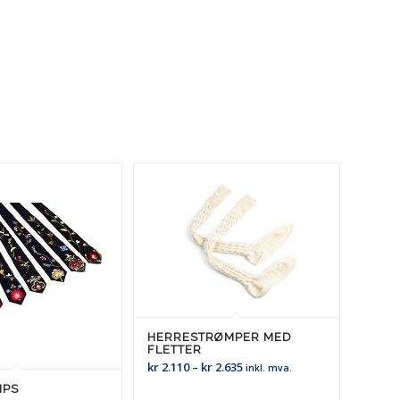
HERRESTRØMPER MED
FLETTER
Prisområde:
kr
2.110
–
kr
2.635
inkl. mva.
kr 2.110
IPS