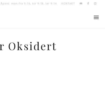
- Åpent: man-fre 9-16, tor 9-18, lør 9-14
KONTAKT
r Oksidert