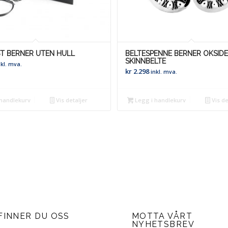
ST BERNER UTEN HULL
BELTESPENNE BERNER OKSIDE
SKINNBELTE
nkl. mva.
kr
2.298
inkl. mva.
handlekurv
Vis detaljer
Legg i handlekurv
Vis de
FINNER DU OSS
MOTTA VÅRT
NYHETSBREV