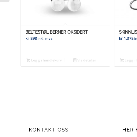
BELTESTØL BERNER OKSIDERT
SKINNLI
kr
898
kr
1.378
inkl. mva.
i
Legg i handlekurv
Vis detaljer
Legg i 
KONTAKT OSS
HER 