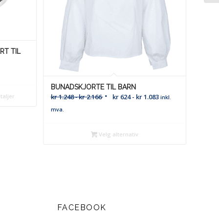
RT TIL
BUNADSKJORTE TIL BARN
kr
1.248
-
kr
2.166
kr
624
-
kr
1.083
taljer
inkl.
mva.
Velg alternativ
FACEBOOK