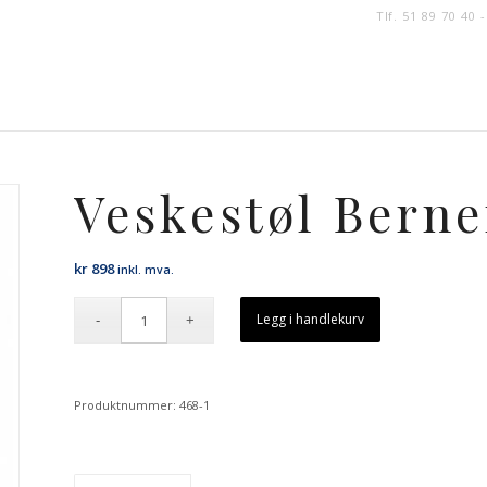
Tlf. 51 89 70 40 
Veskestøl Berne
kr
898
inkl. mva.
Legg i handlekurv
Produktnummer:
468-1