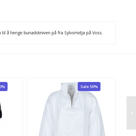
an til å henge bunadskniven på fra Sylvsmidja på Voss.
50%
Sale 50%