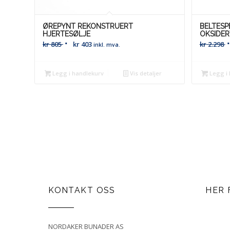
ØREPYNT REKONSTRUERT
BELTESP
HJERTESØLJE
OKSIDER
kr
805
kr
403
kr
2.298
inkl. mva.
Legg i handlekurv
Vis detaljer
Legg i 
KONTAKT OSS
HER 
NORDAKER BUNADER AS