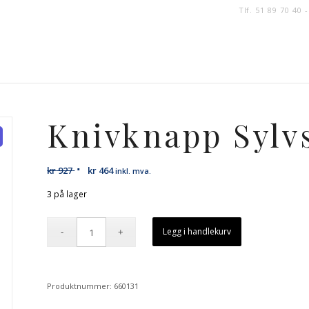
Tlf. 51 89 70 40 
Knivknapp Sylv
kr
927
kr
464
inkl. mva.
3 på lager
Legg i handlekurv
Produktnummer:
660131