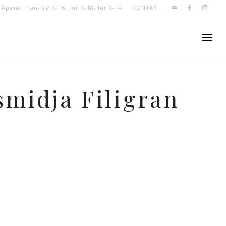
- Åpent: man-fre 9-16, tor 9-18, lør 9-14
KONTAKT
smidja Filigran