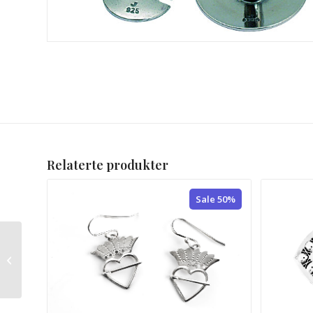
Relaterte produkter
Sale 50%
Skjortepose stor