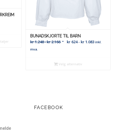
ERKREIM
BUNADSKJORTE TIL BARN
kr
1.248
-
kr
2.166
kr
624
-
kr
1.083
taljer
inkl.
mva.
Velg alternativ
FACEBOOK
melde