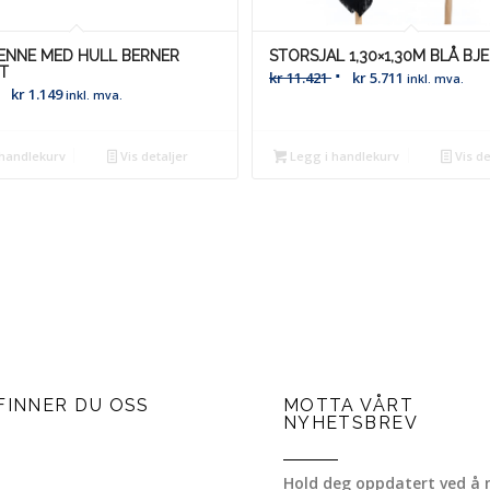
ENNE MED HULL BERNER
STORSJAL 1,30×1,30M BLÅ BJ
T
kr
11.421
kr
5.711
inkl. mva.
kr
1.149
inkl. mva.
handlekurv
Vis detaljer
Legg i handlekurv
Vis de
FINNER DU OSS
MOTTA VÅRT
NYHETSBREV
Hold deg oppdatert ved å 