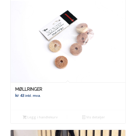
MØLLRINGER
kr
43
inkl. mva.
Legg i handlekurv
Vis detaljer