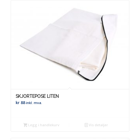
SKJORTEPOSE LITEN
kr
88
inkl. mva.
Legg i handlekurv
Vis detaljer