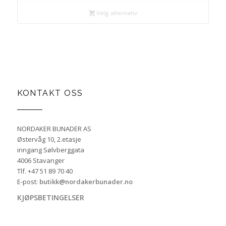
Velg alternativ
KONTAKT OSS
NORDAKER BUNADER AS
Østervåg 10, 2.etasje
inngang Sølvberggata
4006 Stavanger
Tlf. +47 51 89 70 40
E-post:
butikk@nordakerbunader.no
KJØPSBETINGELSER