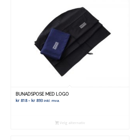
BUNADSPOSE MED LOGO
Prisområde:
kr
818
–
kr
893
inkl. mva.
kr 818
til
kr 893
Velg alternativ