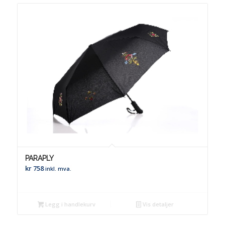
PARAPLY
kr
758
inkl. mva.
Legg i handlekurv
Vis detaljer