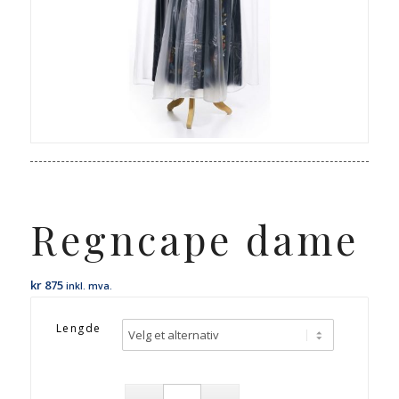
Regncape dame
kr
875
inkl. mva.
Lengde