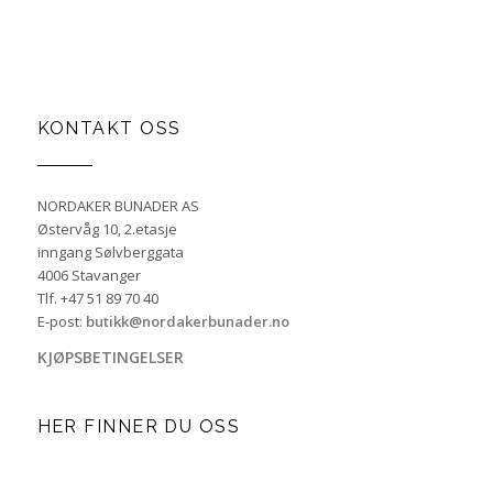
KONTAKT OSS
NORDAKER BUNADER AS
Østervåg 10, 2.etasje
inngang Sølvberggata
4006 Stavanger
Tlf. +47 51 89 70 40
E-post:
butikk@nordakerbunader.no
KJØPSBETINGELSER
HER FINNER DU OSS