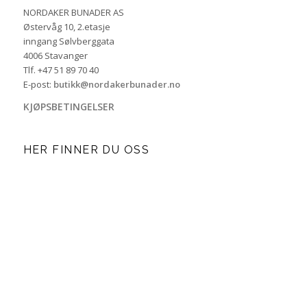
NORDAKER BUNADER AS
Østervåg 10, 2.etasje
inngang Sølvberggata
4006 Stavanger
Tlf. +47 51 89 70 40
E-post:
butikk@nordakerbunader.no
KJØPSBETINGELSER
HER FINNER DU OSS