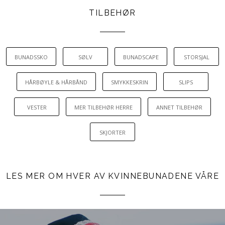
TILBEHØR
BUNADSSKO
SØLV
BUNADSCAPE
STORSJAL
HÅRBØYLE & HÅRBÅND
SMYKKESKRIN
SLIPS
VESTER
MER TILBEHØR HERRE
ANNET TILBEHØR
SKJORTER
LES MER OM HVER AV KVINNEBUNADENE VÅRE