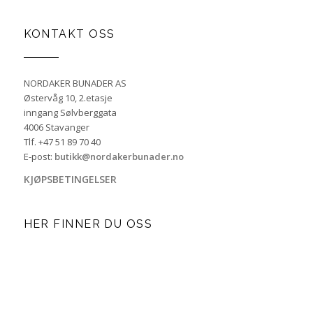
KONTAKT OSS
NORDAKER BUNADER AS
Østervåg 10, 2.etasje
inngang Sølvberggata
4006 Stavanger
Tlf. +47 51 89 70 40
E-post:
butikk@nordakerbunader.no
KJØPSBETINGELSER
HER FINNER DU OSS