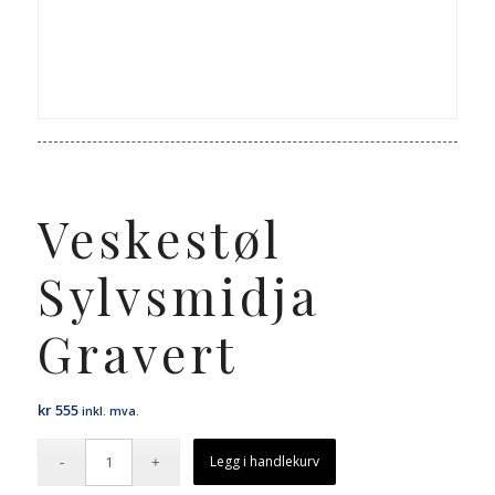
Veskestøl
Sylvsmidja
Gravert
kr
555
inkl. mva.
Legg i handlekurv