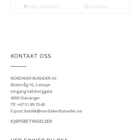
Legg i handlekurv
Vis detaljer
KONTAKT OSS
NORDAKER BUNADER AS
Østervåg 10, 2.etasje
inngang Sølvberggata
4006 Stavanger
Tlf. +47 51 89 70 40
E-post:
butikk@nordakerbunader.no
KJØPSBETINGELSER