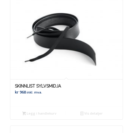
SKINNLIST SYLVSMIDJA
kr
968
inkl. mva.
Legg i handlekurv
Vis detaljer