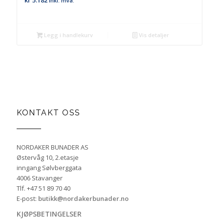
kr
5.182
inkl. mva.
Legg i handlekurv
Vis detaljer
KONTAKT OSS
NORDAKER BUNADER AS
Østervåg 10, 2.etasje
inngang Sølvberggata
4006 Stavanger
Tlf. +47 51 89 70 40
E-post:
butikk@nordakerbunader.no
KJØPSBETINGELSER