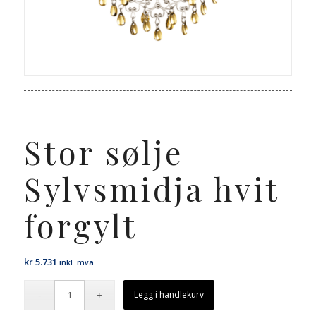
Stor sølje
Sylvsmidja hvit
forgylt
kr
5.731
inkl. mva.
Legg i handlekurv