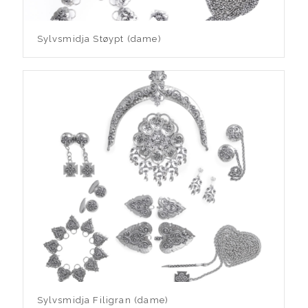
Sylvsmidja Støypt (dame)
Sylvsmidja Filigran (dame)