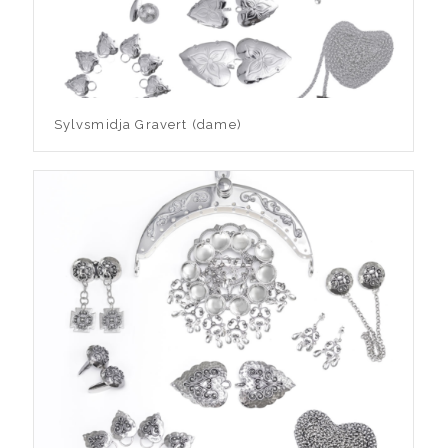
Sylvsmidja Gravert (dame)