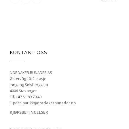
KONTAKT OSS
NORDAKER BUNADER AS
Østervåg 10, 2.etasje
inngang Sølvberggata
4006 Stavanger
Tlf. +47 51 89 70 40
E-post:
butikk@nordakerbunader.no
KJØPSBETINGELSER