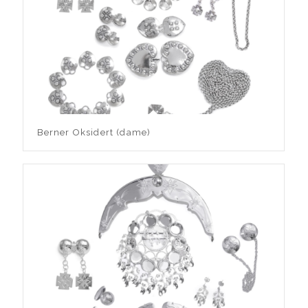
Berner Oksidert (dame)