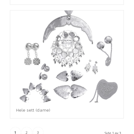
Hele sett (dame)
1
2
3
Side 1 av 3