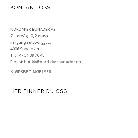
KONTAKT OSS
NORDAKER BUNADER AS
Østervåg 10, 2.etasje
inngang Sølvberggata
4006 Stavanger
Tlf. +47 51 89 70 40
E-post:
butikk@nordakerbunader.no
KJØPSBETINGELSER
HER FINNER DU OSS