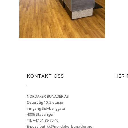
KONTAKT OSS
HER 
NORDAKER BUNADER AS
Østervåg 10, 2.etasje
inngang Sølvberggata
4006 Stavanger
Tlf. +47 51 89 70 40
E-post:
butikk@nordakerbunader.no