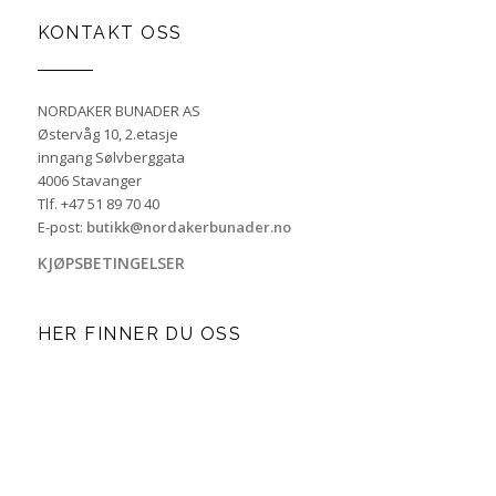
KONTAKT OSS
NORDAKER BUNADER AS
Østervåg 10, 2.etasje
inngang Sølvberggata
4006 Stavanger
Tlf. +47 51 89 70 40
E-post:
butikk@nordakerbunader.no
KJØPSBETINGELSER
HER FINNER DU OSS