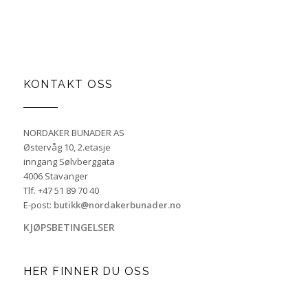
KONTAKT OSS
NORDAKER BUNADER AS
Østervåg 10, 2.etasje
inngang Sølvberggata
4006 Stavanger
Tlf. +47 51 89 70 40
E-post:
butikk@nordakerbunader.no
KJØPSBETINGELSER
HER FINNER DU OSS