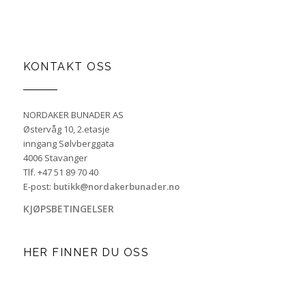
KONTAKT OSS
NORDAKER BUNADER AS
Østervåg 10, 2.etasje
inngang Sølvberggata
4006 Stavanger
Tlf. +47 51 89 70 40
E-post:
butikk@nordakerbunader.no
KJØPSBETINGELSER
HER FINNER DU OSS