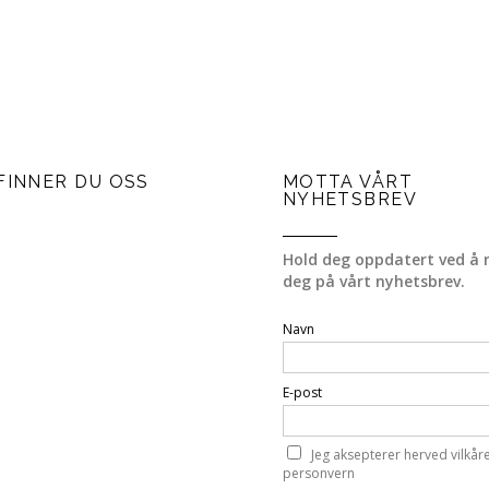
FINNER DU OSS
MOTTA VÅRT
NYHETSBREV
Hold deg oppdatert ved å 
deg på vårt nyhetsbrev.
Navn
E-post
Jeg aksepterer herved vilkår
personvern