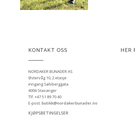
KONTAKT OSS
HER 
NORDAKER BUNADER AS
Østervåg 10, 2.etasje
inngang Sølvberggata
4006 Stavanger
Tlf. +47 51 89 70 40
E-post:
butikk@nordakerbunader.no
KJØPSBETINGELSER