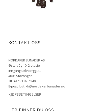
KONTAKT OSS
NORDAKER BUNADER AS
Østervåg 10, 2.etasje
inngang Sølvberggata
4006 Stavanger
Tlf. +47 51 89 70 40
E-post:
butikk@nordakerbunader.no
KJØPSBETINGELSER
HER FINNER DU OSS